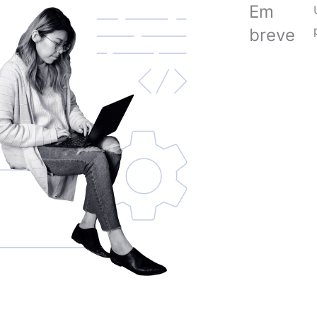
Em
breve